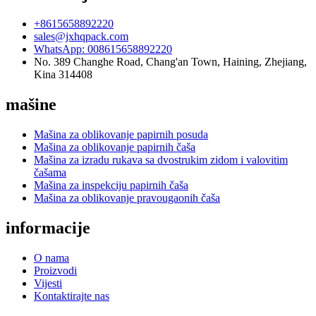
+8615658892220
sales@jxhqpack.com
WhatsApp: 008615658892220
No. 389 Changhe Road, Chang'an Town, Haining, Zhejiang,
Kina 314408
mašine
Mašina za oblikovanje papirnih posuda
Mašina za oblikovanje papirnih čaša
Mašina za izradu rukava sa dvostrukim zidom i valovitim
čašama
Mašina za inspekciju papirnih čaša
Mašina za oblikovanje pravougaonih čaša
informacije
O nama
Proizvodi
Vijesti
Kontaktirajte nas