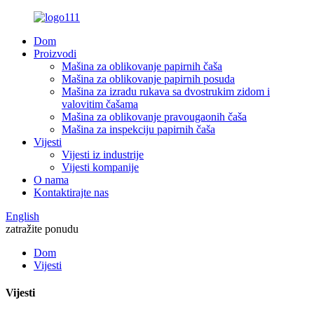
Dom
Proizvodi
Mašina za oblikovanje papirnih čaša
Mašina za oblikovanje papirnih posuda
Mašina za izradu rukava sa dvostrukim zidom i
valovitim čašama
Mašina za oblikovanje pravougaonih čaša
Mašina za inspekciju papirnih čaša
Vijesti
Vijesti iz industrije
Vijesti kompanije
O nama
Kontaktirajte nas
English
zatražite ponudu
Dom
Vijesti
Vijesti