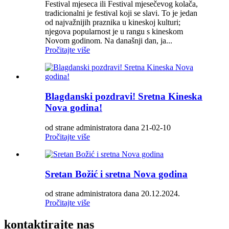
Festival mjeseca ili Festival mjesečevog kolača,
tradicionalni je festival koji se slavi. To je jedan
od najvažnijih praznika u kineskoj kulturi;
njegova popularnost je u rangu s kineskom
Novom godinom. Na današnji dan, ja...
Pročitajte više
Blagdanski pozdravi! Sretna Kineska
Nova godina!
od strane administratora dana 21-02-10
Pročitajte više
Sretan Božić i sretna Nova godina
od strane administratora dana 20.12.2024.
Pročitajte više
kontaktirajte nas