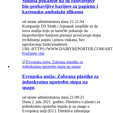
Studija pokazuje da su rastvorljive
bio-probavljive barijere za papirnu i
kartonsku ambalažu efikasne
od strane administratora dana 21-11-04
Kompanije DS Smith i Aquapak saopštile su da
nova studija koju su naručile pokazuje da
bioprobavljivi barijerni premazi povećavaju stopu
recikliranja papira i prinos vlakana, bez
ugrožavanja funkcionalnosti.
URL:HTTPS://WWW.DAIRYREPORTER.COM/ARTICL
Pročitajte više
Evropska unija: Zabrana plastike za
jednokratnu upotrebu stupa na
snagu
od strane administratora dana 21-09-21
Dana 2. jula 2021. godine, Direktiva o plastici za
jednokratnu upotrebu stupila je na snagu u
Evropskoj uniji (EU). Direktiva zabranjuje