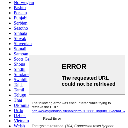
Norwegian
Pashto
Persian
Punjabi
Serbian
Sesotho
Sinhala
Slovak
Slovenian
Somali
Samoan
Scots Gaelic
Shona
Sindhi
Sundanese
Swahili
Tajik
Tamil
Telugu
Thai
Ukrainian
Urdu
Uzbek
Vietnamese
Welsh