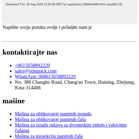
Napišite svoju poruku ovdje i pošaljite nam je
kontaktirajte nas
+8615658892220
sales@jxhqpack.com
WhatsApp: 008615658892220
No. 389 Changhe Road, Chang'an Town, Haining, Zhejiang,
Kina 314408
mašine
Mašina za oblikovanje papirnih posuda
Mašina za oblikovanje papirnih čaša
Mašina za izradu rukava sa dvostrukim zidom i valovitim
čašama
Mašina za inspekciju papirnih čaša