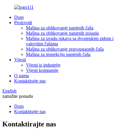
Dom
Proizvodi
Mašina za oblikovanje papirnih čaša
Mašina za oblikovanje papirnih posuda
Mašina za izradu rukava sa dvostrukim zidom i
valovitim čašama
Mašina za oblikovanje pravougaonih čaša
Mašina za inspekciju papirnih čaša
Vijesti
Vijesti iz industrije
Vijesti kompanije
O nama
Kontaktirajte nas
English
zatražite ponudu
Dom
Kontaktirajte nas
Kontaktirajte nas