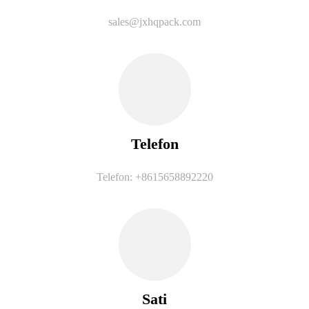
sales@jxhqpack.com
Telefon
Telefon: +8615658892220
Sati