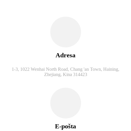
Adresa
1-3, 1022 Wenhai North Road, Chang 'an Town, Haining,
Zhejiang, Kina 314423
E-pošta