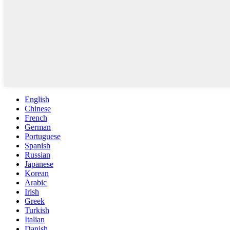
English
Chinese
French
German
Portuguese
Spanish
Russian
Japanese
Korean
Arabic
Irish
Greek
Turkish
Italian
Danish