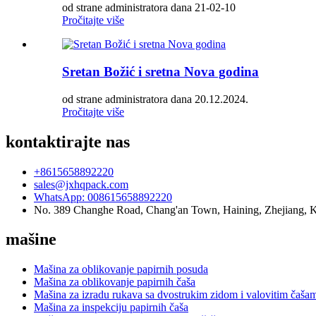
od strane administratora dana 21-02-10
Pročitajte više
Sretan Božić i sretna Nova godina
od strane administratora dana 20.12.2024.
Pročitajte više
kontaktirajte nas
+8615658892220
sales@jxhqpack.com
WhatsApp: 008615658892220
No. 389 Changhe Road, Chang'an Town, Haining, Zhejiang, 
mašine
Mašina za oblikovanje papirnih posuda
Mašina za oblikovanje papirnih čaša
Mašina za izradu rukava sa dvostrukim zidom i valovitim čaša
Mašina za inspekciju papirnih čaša