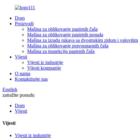
Dom
Proizvodi
Mašina za oblikovanje papirnih čaša
Mašina za oblikovanje papirnih posuda
Mašina za izradu rukava sa dvostrukim zidom i valoviti
Mašina za oblikovanje pravougaonih čaša
Mašina za inspekciju papirnih čaša
Vijesti
Vijesti iz industrije
Vijesti kompanije
O nama
Kontaktirajte nas
English
zatražite ponudu
Dom
Vijesti
Vijesti
Vijesti iz industrije