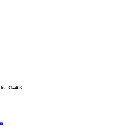
Kina 314408
ma