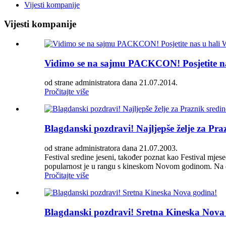
Vijesti kompanije
Vijesti kompanije
Vidimo se na sajmu PACKCON! Posjetite na
od strane administratora dana 21.07.2014.
Pročitajte više
Blagdanski pozdravi! Najljepše želje za Praz
od strane administratora dana 21.07.2003.
Festival sredine jeseni, također poznat kao Festival mjesec
popularnost je u rangu s kineskom Novom godinom. Na da
Pročitajte više
Blagdanski pozdravi! Sretna Kineska Nova