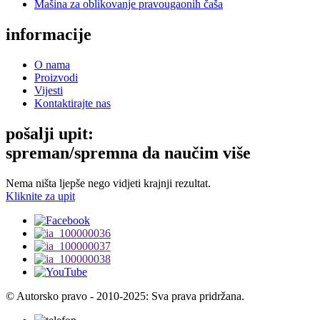
Mašina za oblikovanje pravougaonih čaša
informacije
O nama
Proizvodi
Vijesti
Kontaktirajte nas
pošalji upit:
spreman/spremna da naučim više
Nema ništa ljepše nego vidjeti krajnji rezultat.
Kliknite za upit
© Autorsko pravo - 2010-2025: Sva prava pridržana.