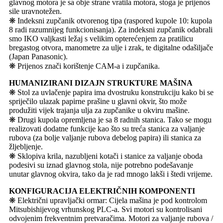
glavnog motora je sa obje strane vratila motora, stoga je prijenos
sile uravnotežen.
❋ Indeksni zupčanik otvorenog tipa (raspored kupole 10: kupola
8 radi razumnijeg funkcionisanja). Za indeksni zupčanik odabrali
smo IKO valjkasti ležaj s velikim opterećenjem za pratilicu
bregastog otvora, manometre za ulje i zrak, te digitalne odašiljače
(Japan Panasonic).
❋ Prijenos znači korištenje CAM-a i zupčanika.
HUMANIZIRANI DIZAJN STRUKTURE MAŠINA
❋ Stol za uvlačenje papira ima dvostruku konstrukciju kako bi se
spriječilo ulazak papirne prašine u glavni okvir, što može
produžiti vijek trajanja ulja za zupčanike u okviru mašine.
❋ Drugi kupola opremljena je sa 8 radnih stanica. Tako se mogu
realizovati dodatne funkcije kao što su treća stanica za valjanje
rubova (za bolje valjanje rubova debelog papira) ili stanica za
žljebljenje.
❋ Sklopiva krila, nazubljeni kotači i stanice za valjanje oboda
podesivi su iznad glavnog stola, nije potrebno podešavanje
unutar glavnog okvira, tako da je rad mnogo lakši i štedi vrijeme.
KONFIGURACIJA ELEKTRIČNIH KOMPONENTI
❋ Električni upravljački ormar: Cijela mašina je pod kontrolom
Mitsubishijevog vrhunskog PLC-a. Svi motori su kontrolisani
odvojenim frekventnim pretvaračima. Motori za valjanje rubova /