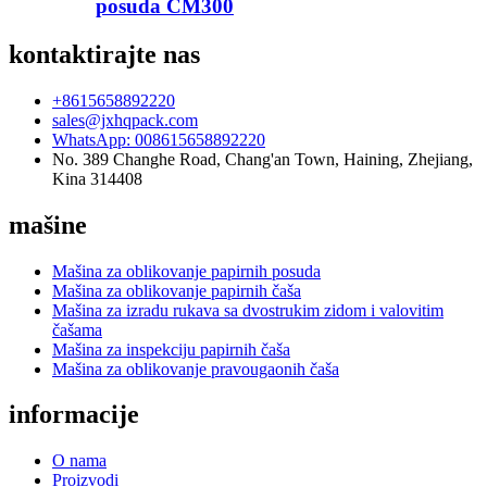
posuda CM300
kontaktirajte nas
+8615658892220
sales@jxhqpack.com
WhatsApp: 008615658892220
No. 389 Changhe Road, Chang'an Town, Haining, Zhejiang,
Kina 314408
mašine
Mašina za oblikovanje papirnih posuda
Mašina za oblikovanje papirnih čaša
Mašina za izradu rukava sa dvostrukim zidom i valovitim
čašama
Mašina za inspekciju papirnih čaša
Mašina za oblikovanje pravougaonih čaša
informacije
O nama
Proizvodi