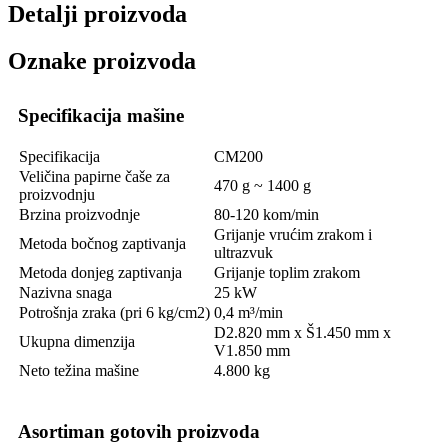
Detalji proizvoda
Oznake proizvoda
Specifikacija mašine
Specifikacija
CM200
Veličina papirne čaše za
470 g ~ 1400 g
proizvodnju
Brzina proizvodnje
80-120 kom/min
Grijanje vrućim zrakom i
Metoda bočnog zaptivanja
ultrazvuk
Metoda donjeg zaptivanja
Grijanje toplim zrakom
Nazivna snaga
25 kW
Potrošnja zraka (pri 6 kg/cm2)
0,4 m³/min
D2.820 mm x Š1.450 mm x
Ukupna dimenzija
V1.850 mm
Neto težina mašine
4.800 kg
Asortiman gotovih proizvoda