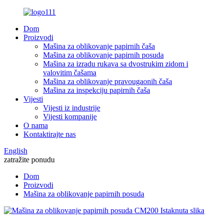
Dom
Proizvodi
Mašina za oblikovanje papirnih čaša
Mašina za oblikovanje papirnih posuda
Mašina za izradu rukava sa dvostrukim zidom i
valovitim čašama
Mašina za oblikovanje pravougaonih čaša
Mašina za inspekciju papirnih čaša
Vijesti
Vijesti iz industrije
Vijesti kompanije
O nama
Kontaktirajte nas
English
zatražite ponudu
Dom
Proizvodi
Mašina za oblikovanje papirnih posuda