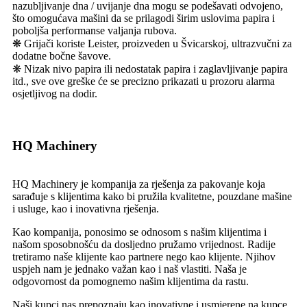
nazubljivanje dna / uvijanje dna mogu se podešavati odvojeno,
što omogućava mašini da se prilagodi širim uslovima papira i
poboljša performanse valjanja rubova.
❋ Grijači koriste Leister, proizveden u Švicarskoj, ultrazvučni za
dodatne bočne šavove.
❋ Nizak nivo papira ili nedostatak papira i zaglavljivanje papira
itd., sve ove greške će se precizno prikazati u prozoru alarma
osjetljivog na dodir.
HQ Machinery
HQ Machinery je kompanija za rješenja za pakovanje koja
sarađuje s klijentima kako bi pružila kvalitetne, pouzdane mašine
i usluge, kao i inovativna rješenja.
Kao kompanija, ponosimo se odnosom s našim klijentima i
našom sposobnošću da dosljedno pružamo vrijednost. Radije
tretiramo naše klijente kao partnere nego kao klijente. Njihov
uspjeh nam je jednako važan kao i naš vlastiti. Naša je
odgovornost da pomognemo našim klijentima da rastu.
Naši kupci nas prepoznaju kao inovativne i usmjerene na kupce.