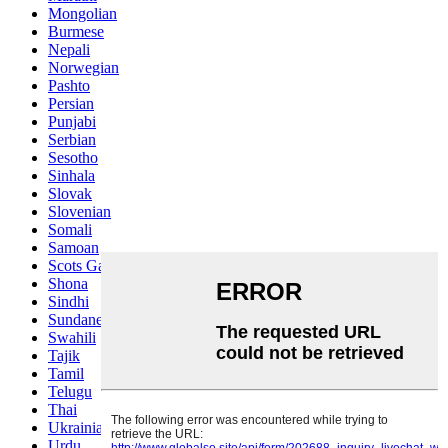
Mongolian
Burmese
Nepali
Norwegian
Pashto
Persian
Punjabi
Serbian
Sesotho
Sinhala
Slovak
Slovenian
Somali
Samoan
Scots Gaelic
Shona
Sindhi
Sundanese
Swahili
Tajik
Tamil
Telugu
Thai
Ukrainian
Urdu